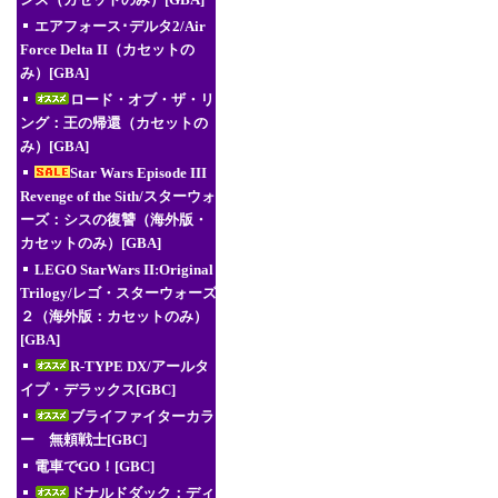
ンス（カセットのみ）[GBA]
エアフォース･デルタ2/Air
Force Delta II（カセットの
み）[GBA]
ロード・オブ・ザ・リ
ング：王の帰還（カセットの
み）[GBA]
Star Wars Episode III
Revenge of the Sith/スターウォ
ーズ：シスの復讐（海外版・
カセットのみ）[GBA]
LEGO StarWars II:Original
Trilogy/レゴ・スターウォーズ
２（海外版：カセットのみ）
[GBA]
R-TYPE DX/アールタ
イプ・デラックス[GBC]
ブライファイターカラ
ー 無頼戦士[GBC]
電車でGO！[GBC]
ドナルドダック：ディ