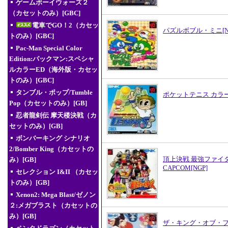
ゲームボーイウォーズ２
（カセットのみ）[GBC]
電車でGO！2（カセッ
パズルボブル・ミニ[N
トのみ）[GBC]
Pac-Man Special Color
Edition:パックマン:スペシャ
ルカラーED（海外版・カセッ
トのみ）[GBC]
タンブル・ポップ/Tumble
ポケットテニス カラー[
Pop（カセットのみ）[GB]
忍者龍剣伝 摩天楼決戦（カ
セットのみ）[GB]
ボンバーキング シナリオ
2/Bomber King（カセットの
頂上決戦 最強ファイター
み）[GB]
CAPCOM[NGP]
セレクション I&II （カセッ
トのみ）[GB]
Xenon2: Mega Blast/ゼノン
２:メガブラスト（カセットの
み）[GB]
ザ・キング・オブ・ファイ