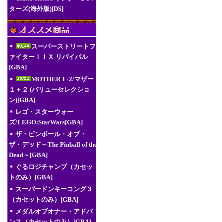
ターズ(海外版)[DS]
スーパーストリートフ
ァイターＩＩＸ リバイバル
[GBA]
MOTHER 1+2/マザー
１＋２ (バリューセレクショ
ン)[GBA]
レゴ・スターウォー
ズ/LEGO:StarWars[GBA]
ザ・ピンボール・オブ・
ザ・デッド～The Pinball of the
Dead～[GBA]
ぐるロジチャンプ（カセッ
トのみ）[GBA]
スーパードンキーコング３
（カセットのみ）[GBA]
メダルオブオナー・アドバ