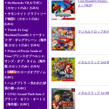
Cool Boarders P
Dr.Mario&パネルでポン
ト）[NGP]
（カセットのみ）[GBA]
サモンナイト クラフトソー
ド物語2（カセットのみ）
[GBA]
Titeuf: Ze Gag'
マジカルドロップポケッ
Machine(Tootuff)/トゥータッ
フ:ザ・ギャグマシーン（海外
版:カセットのみ）[GBA]
Prince of Persia Sands of
Time/プリンスオブペルシャ:
サンズ・オブ・タイム（海外
メタルスラッグ 2nd MIS
版:カセットのみ）[GBA]
DT:ローズオブゲノム
[GBC]
ハムナプトラ ～失われた砂
漠の都～[GBC]
メタルスラッグ 1st MIS
GTA2: Grand Theft Auto 2/
グランド・セフト・オート２
（海外版）[GBC]