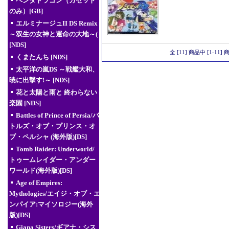
ペンタドラゴン（カセット
のみ）[GB]
エルミナージュII DS Remix
～双生の女神と運命の大地～(
[NDS]
全 [11] 商品中 [1-1
くまたんち [NDS]
太平洋の嵐DS ～戦艦大和、
暁に出撃す!～ [NDS]
花と太陽と雨と 終わらない
楽園 [NDS]
Battles of Prince of Persia/バ
トルズ・オブ・プリンス・オ
ブ・ペルシャ (海外版)[DS]
Tomb Raider: Underworld/
トゥームレイダー・アンダー
ワールド(海外版)[DS]
Age of Empires:
Mythologies/エイジ・オブ・エ
ンパイア:マイソロジー(海外
版)[DS]
Giana Sisters/ギアナ・シス