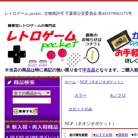
レトロゲーム pocket : 古物商許可 千葉県公安委員会 第441070002275号
※当店の商品は特に表記の無い限り全て
中古品
となります。ご購入
ホーム
>
NGP（ネオジオポケット）
カラー
モノクロ
カセットのみ
NGP（ネオジオポケット）
■おすすめ順
■価格順
■新
SILENT SCOPE/サイレント