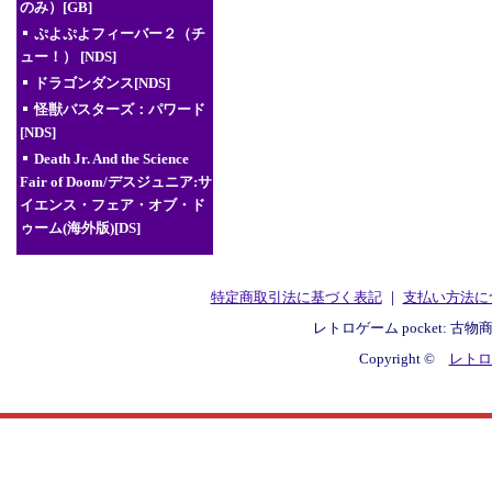
のみ）[GB]
ぷよぷよフィーバー２（チ
ュー！） [NDS]
ドラゴンダンス[NDS]
怪獣バスターズ：パワード
[NDS]
Death Jr. And the Science
Fair of Doom/デスジュニア:サ
イエンス・フェア・オブ・ド
ゥーム(海外版)[DS]
特定商取引法に基づく表記
｜
支払い方法に
レトロゲーム pocket: 古物
Copyright ©
レトロゲ