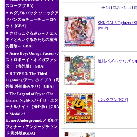
スコープ [GBA]
全 [11] 商品中 [1-1
Wダブルパック:ソニックア
ドバンス＆チューチューロケ
SNK GALS Fighte
ット![GBA]
[NGP]
きせっこぐるみぃ～チェス
ティとぬいぐるみたちの魔法
の冒険～[GBA]
Astro Boy: Omega Factor /ア
ストロボーイ・オメガファク
連結パズル つなげてポ
ター（海外版）[GBA]
R-TYPE 3: The Third
Lightning/アールタイプ３（海
外版:外箱傷みあり）[GBA]
The Legend of Spyro:The
パックマン[NGP]
Eternal Night/スパイロ・エタ
ーナルナイト（海外版）[GBA]
Medal of
Honor:Underground/メダルオ
ブオナー：アンダーグラウン
ド(海外版)[GBA]