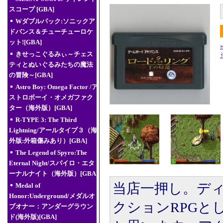
スコープ [GBA]
Wダブルパック:ソニックア
ドバンス＆チューチューロケ
ット![GBA]
きせっこぐるみぃ～チェス
ティとぬいぐるみたちの魔法
の冒険～[GBA]
Astro Boy: Omega Factor /ア
ストロボーイ・オメガファク
ター（海外版）[GBA]
R-TYPE 3: The Third
Lightning/アールタイプ３（海
外版:外箱傷みあり）[GBA]
The Legend of Spyro:The
Eternal Night/スパイロ・エタ
ーナルナイト（海外版）[GBA]
当店一押し。デ
Medal of
Honor:Underground/メダルオ
クションRPGと
ブオナー：アンダーグラウン
ド(海外版)[GBA]