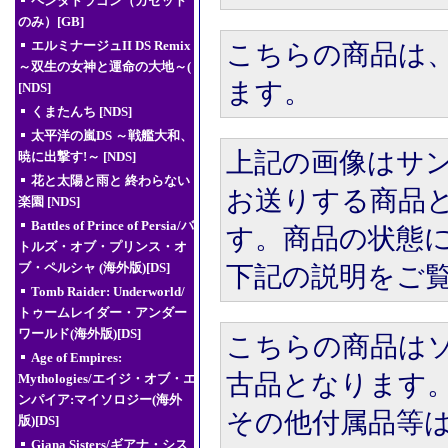
ペンタドラゴン（カセット
のみ）[GB]
エルミナージュII DS Remix
こちらの商品は
～双生の女神と運命の大地～(
ます。
[NDS]
くまたんち [NDS]
太平洋の嵐DS ～戦艦大和、
上記の画像はサ
暁に出撃す!～ [NDS]
花と太陽と雨と 終わらない
お送りする商品
楽園 [NDS]
Battles of Prince of Persia/バ
す。商品の状態
トルズ・オブ・プリンス・オ
ブ・ペルシャ (海外版)[DS]
下記の説明をご
Tomb Raider: Underworld/
トゥームレイダー・アンダー
ワールド(海外版)[DS]
こちらの商品は
Age of Empires:
古品となります。
Mythologies/エイジ・オブ・エ
ンパイア:マイソロジー(海外
その他付属品等
版)[DS]
Giana Sisters/ギアナ・シス