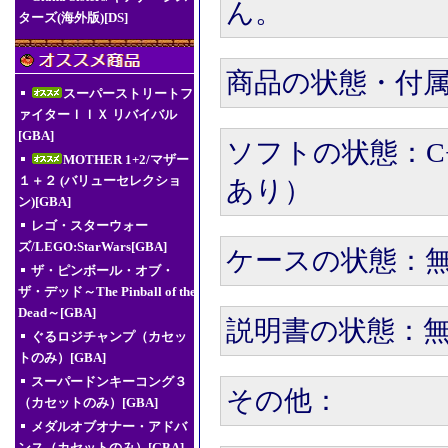
ん。
ターズ(海外版)[DS]
商品の状態・付
スーパーストリートフ
ァイターＩＩＸ リバイバル
[GBA]
ソフトの状態：C
MOTHER 1+2/マザー
１＋２ (バリューセレクショ
あり）
ン)[GBA]
レゴ・スターウォー
ズ/LEGO:StarWars[GBA]
ケースの状態：無
ザ・ピンボール・オブ・
ザ・デッド～The Pinball of the
Dead～[GBA]
説明書の状態：無
ぐるロジチャンプ（カセッ
トのみ）[GBA]
スーパードンキーコング３
その他：
（カセットのみ）[GBA]
メダルオブオナー・アドバ