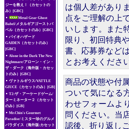
は個人差があり
ジーを救え！（カセットの
み）[GBC]
点をご理解の上
Metal Gear Ghost
Babel/メタルギアゴーストバ
いします。また
ベル（カセットのみ）[GBC]
バイオハザード
限り、初回特典
GAIDEN（カセットのみ）
書、応募券など
[GBC]
Alone in the Dark The New
とお考えくださ
Nightmare/アローン・イン・
ザ・ダーク（海外版・カセッ
トのみ）[GBC]
商品の状態や付
ヴァトルギウス/VATTLE
GIUCE（カセットのみ）[GB]
ついて気になる
T2:ザ・アーケードゲーム/
ターミネーター２（カセット
わせフォームよ
のみ）[GB]
問ください。当
Mr.Chin's Gourmet
Paradise/ミスター珍のグルメ
認後、折り返し
パラダイス（海外版:カセット