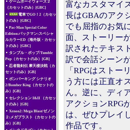
ゲームボーイウォーズ２
富なカスタマイ
（カセットのみ）[GBC]
長はGBAのアク
電車でGO！2（カセッ
トのみ）[GBC]
でも屈指のお気
Pac-Man Special Color
Edition:パックマン:スペシャ
面、ストーリー
ルカラーED（海外版・カセッ
トのみ）[GBC]
訳されたテキス
タンブル・ポップ/Tumble
訳で会話シーン
Pop（カセットのみ）[GB]
忍者龍剣伝 摩天楼決戦（カ
「RPGはストー
セットのみ）[GB]
ボンバーキング シナリオ
う方には正直オ
2/Bomber King（カセットの
ん。逆に、ディ
み）[GB]
セレクション I&II （カセッ
アクションRPG
トのみ）[GB]
Xenon2: Mega Blast/ゼノン
は、ぜひプレイ
２:メガブラスト（カセットの
作品です。
み）[GB]