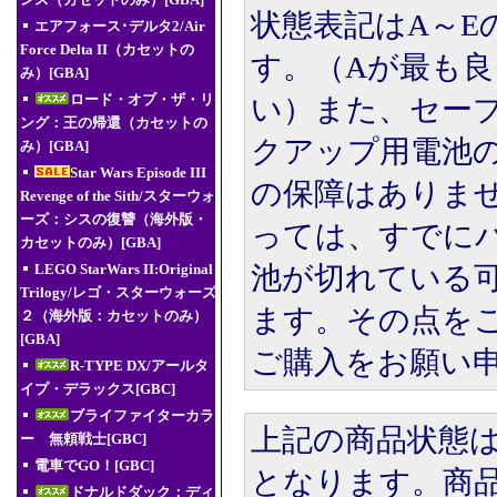
ンス（カセットのみ）[GBA]
状態表記はA～E
エアフォース･デルタ2/Air
Force Delta II（カセットの
す。（Aが最も良
み）[GBA]
ロード・オブ・ザ・リ
い）また、セー
ング：王の帰還（カセットの
クアップ用電池
み）[GBA]
Star Wars Episode III
の保障はありま
Revenge of the Sith/スターウォ
ーズ：シスの復讐（海外版・
っては、すでに
カセットのみ）[GBA]
池が切れている
LEGO StarWars II:Original
Trilogy/レゴ・スターウォーズ
ます。その点を
２（海外版：カセットのみ）
[GBA]
ご購入をお願い
R-TYPE DX/アールタ
イプ・デラックス[GBC]
ブライファイターカラ
上記の商品状態
ー 無頼戦士[GBC]
電車でGO！[GBC]
となります。商
ドナルドダック：ディ