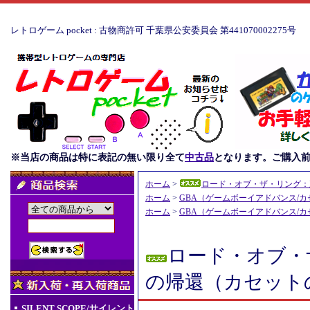
レトロゲーム pocket : 古物商許可 千葉県公安委員会 第441070002275号
※当店の商品は特に表記の無い限り全て
中古品
となります。ご購入
ホーム
>
ロード・オブ・ザ・リング：王
ホーム
>
GBA（ゲームボーイアドバンス/
ホーム
>
GBA（ゲームボーイアドバンス/
ロード・オブ・
の帰還（カセットの
SILENT SCOPE/サイレント