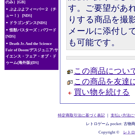
のみ）[GB]
す。ご要望があ
ぷよぷよフィーバー２（チ
ュー！） [NDS]
りする商品を撮
ドラゴンダンス[NDS]
メールに添付し
怪獣バスターズ：パワード
[NDS]
も可能です。
Death Jr. And the Science
Fair of Doom/デスジュニア:サ
イエンス・フェア・オブ・ド
ゥーム(海外版)[DS]
この商品につい
この商品を友達
買い物を続ける
特定商取引法に基づく表記
｜
支払い方法に
レトロゲーム pocket: 古物
Copyright ©
レトロゲ