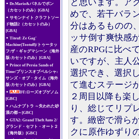
と思います。ア
Dr.Mario&パネルでポン
（カセットのみ）[GBA]
めで、若干バラ
サモンナイト クラフトソー
分はあるものの
ド物語2（カセットのみ）
[GBA]
ッサ倒す爽快感
Titeuf: Ze Gag'
Machine(Tootuff)/トゥータッ
産のRPGに比べ
フ:ザ・ギャグマシーン（海外
版:カセットのみ）[GBA]
いですが、主人
Prince of Persia Sands of
選択でき、選択
Time/プリンスオブペルシャ:
サンズ・オブ・タイム（海外
て進むステージ
版:カセットのみ）[GBA]
DT:ローズオブゲノム
２周目以降も楽
[GBC]
り、総じてリプ
ハムナプトラ ～失われた砂
漠の都～[GBC]
す。緻密で滑ら
GTA2: Grand Theft Auto 2/
グランド・セフト・オート２
クに原作ゆずり
（海外版）[GBC]