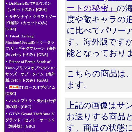
Dr.Mario&パネルでポン
ートの秘密」
の
（カセットのみ）[GBA]
サモンナイト クラフトソー
度や敵キャラの
ド物語2（カセットのみ）
に比べてパワー
[GBA]
Titeuf: Ze Gag'
す。海外版です
Machine(Tootuff)/トゥータッ
フ:ザ・ギャグマシーン（海外
能となっており
版:カセットのみ）[GBA]
Prince of Persia Sands of
Time/プリンスオブペルシャ:
こちらの商品は
サンズ・オブ・タイム（海外
版:カセットのみ）[GBA]
ます。
DT:ローズオブゲノム
[GBC]
ハムナプトラ ～失われた砂
上記の画像はサ
漠の都～[GBC]
GTA2: Grand Theft Auto 2/
お送りする商品
グランド・セフト・オート２
す。商品の状態
（海外版）[GBC]