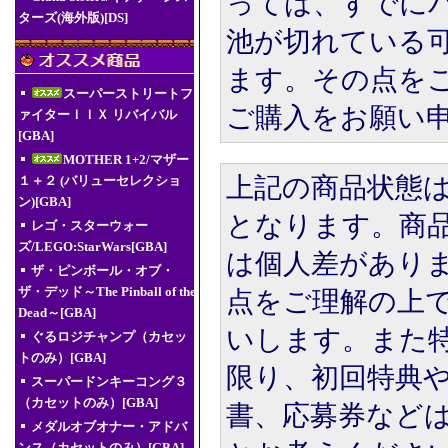
っては、すでに
ターズ(海外版)[DS]
池が切れている
ます。その点を
スーパーストリートフ
ご購入をお願い
ァイターＩＩＸ リバイバル
[GBA]
MOTHER 1+2/マザー
上記の商品状態
１＋２ (バリューセレクショ
ン)[GBA]
となります。商
レゴ・スターウォー
ズ/LEGO:StarWars[GBA]
は個人差があり
ザ・ピンボール・オブ・
ザ・デッド～The Pinball of the
点をご理解の上
Dead～[GBA]
いします。また
ぐるロジチャンプ（カセッ
トのみ）[GBA]
限り、初回特典
スーパードンキーコング３
（カセットのみ）[GBA]
書、応募券など
メダルオブオナー・アドバ