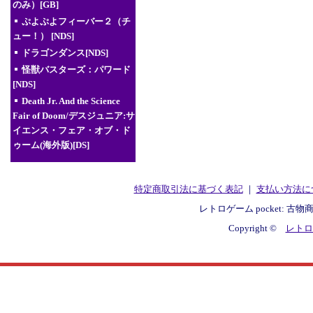
のみ）[GB]
ぷよぷよフィーバー２（チ
ュー！） [NDS]
ドラゴンダンス[NDS]
怪獣バスターズ：パワード
[NDS]
Death Jr. And the Science
Fair of Doom/デスジュニア:サ
イエンス・フェア・オブ・ド
ゥーム(海外版)[DS]
特定商取引法に基づく表記
｜
支払い方法に
レトロゲーム pocket: 古物
Copyright ©
レトロゲ