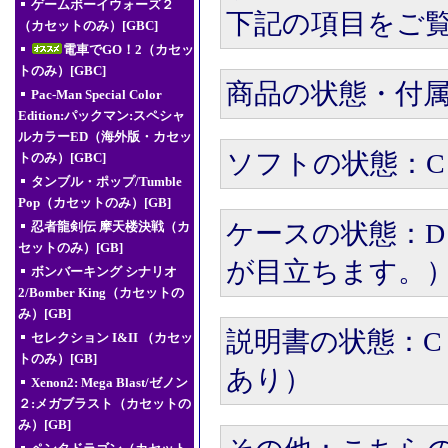
ゲームボーイウォーズ２
下記の項目をご
（カセットのみ）[GBC]
電車でGO！2（カセッ
トのみ）[GBC]
商品の状態・付
Pac-Man Special Color
Edition:パックマン:スペシャ
ルカラーED（海外版・カセッ
ソフトの状態：C
トのみ）[GBC]
タンブル・ポップ/Tumble
Pop（カセットのみ）[GB]
ケースの状態：D
忍者龍剣伝 摩天楼決戦（カ
セットのみ）[GB]
が目立ちます。
ボンバーキング シナリオ
2/Bomber King（カセットの
み）[GB]
説明書の状態：C
セレクション I&II （カセッ
トのみ）[GB]
あり）
Xenon2: Mega Blast/ゼノン
２:メガブラスト（カセットの
み）[GB]