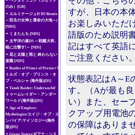
その他：こちら
ペンタドラゴン（カセット
のみ）[GB]
すが、日本の本
エルミナージュII DS Remix
～双生の女神と運命の大地～(
お楽しみいただ
[NDS]
語版のため説明
くまたんち [NDS]
太平洋の嵐DS ～戦艦大和、
記はすべて英語
暁に出撃す!～ [NDS]
花と太陽と雨と 終わらない
ご注意ください
楽園 [NDS]
Battles of Prince of Persia/バ
トルズ・オブ・プリンス・オ
状態表記はA～E
ブ・ペルシャ (海外版)[DS]
す。（Aが最も良
Tomb Raider: Underworld/
トゥームレイダー・アンダー
い）また、セー
ワールド(海外版)[DS]
Age of Empires:
クアップ用電池
Mythologies/エイジ・オブ・エ
ンパイア:マイソロジー(海外
の保障はありま
版)[DS]
Giana Sisters/ギアナ・シス