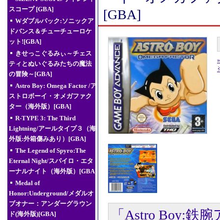
スコープ [GBA]
[GBA]
Wダブルパック:ソニックア
ドバンス＆チューチューロケ
ット![GBA]
きせっこぐるみぃ～チェス
ティとぬいぐるみたちの魔法
の冒険～[GBA]
Astro Boy: Omega Factor /ア
ストロボーイ・オメガファク
ター（海外版）[GBA]
R-TYPE 3: The Third
Lightning/アールタイプ３（海
外版:外箱傷みあり）[GBA]
The Legend of Spyro:The
Eternal Night/スパイロ・エタ
ーナルナイト（海外版）[GBA]
Medal of
Honor:Underground/メダルオ
ブオナー：アンダーグラウン
「Astro Boy:
ド(海外版)[GBA]