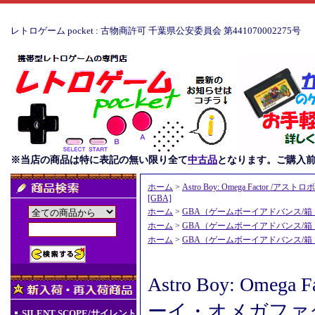
レトロゲーム pocket : 古物商許可 千葉県公安委員会 第441070002275号
※当店の商品は特に表記の無い限り全て
中古品
となります。ご購入
ホーム
>
Astro Boy: Omega Facto
[GBA]
ホーム
>
GBA（ゲームボーイアドバンス/
ホーム
>
GBA（ゲームボーイアドバンス/
ホーム
>
GBA（ゲームボーイアドバンス/
Astro Boy: Omeg
ーイ・オメガファ
SILENT SCOPE/サイレント