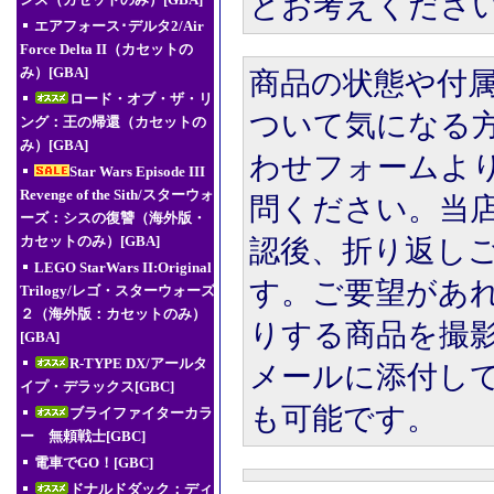
とお考えくださ
ンス（カセットのみ）[GBA]
エアフォース･デルタ2/Air
Force Delta II（カセットの
み）[GBA]
商品の状態や付
ロード・オブ・ザ・リ
ついて気になる
ング：王の帰還（カセットの
み）[GBA]
わせフォームよ
Star Wars Episode III
Revenge of the Sith/スターウォ
問ください。当
ーズ：シスの復讐（海外版・
カセットのみ）[GBA]
認後、折り返し
LEGO StarWars II:Original
す。ご要望があ
Trilogy/レゴ・スターウォーズ
２（海外版：カセットのみ）
りする商品を撮
[GBA]
R-TYPE DX/アールタ
メールに添付し
イプ・デラックス[GBC]
も可能です。
ブライファイターカラ
ー 無頼戦士[GBC]
電車でGO！[GBC]
ドナルドダック：ディ