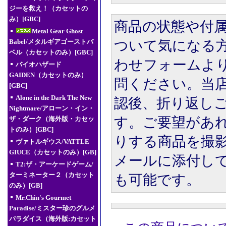
ジーを救え！（カセットの
み）[GBC]
商品の状態や付
Metal Gear Ghost
ついて気になる
Babel/メタルギアゴーストバ
ベル（カセットのみ）[GBC]
わせフォームよ
バイオハザード
GAIDEN（カセットのみ）
問ください。当
[GBC]
Alone in the Dark The New
認後、折り返し
Nightmare/アローン・イン・
す。ご要望があ
ザ・ダーク（海外版・カセッ
トのみ）[GBC]
りする商品を撮
ヴァトルギウス/VATTLE
GIUCE（カセットのみ）[GB]
メールに添付し
T2:ザ・アーケードゲーム/
ターミネーター２（カセット
も可能です。
のみ）[GB]
Mr.Chin's Gourmet
Paradise/ミスター珍のグルメ
パラダイス（海外版:カセット