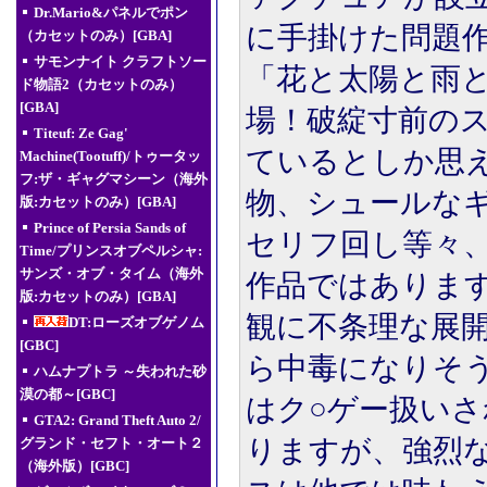
Dr.Mario&パネルでポン
に手掛けた問題
（カセットのみ）[GBA]
サモンナイト クラフトソー
「花と太陽と雨と
ド物語2（カセットのみ）
[GBA]
場！破綻寸前の
Titeuf: Ze Gag'
ているとしか思
Machine(Tootuff)/トゥータッ
フ:ザ・ギャグマシーン（海外
物、シュールな
版:カセットのみ）[GBA]
Prince of Persia Sands of
セリフ回し等々
Time/プリンスオブペルシャ:
サンズ・オブ・タイム（海外
作品ではありま
版:カセットのみ）[GBA]
観に不条理な展
DT:ローズオブゲノム
[GBC]
ら中毒になりそ
ハムナプトラ ～失われた砂
漠の都～[GBC]
はク○ゲー扱い
GTA2: Grand Theft Auto 2/
りますが、強烈
グランド・セフト・オート２
（海外版）[GBC]