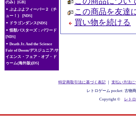
この商品につい
のみ）[GB]
ぷよぷよフィーバー２（チ
この商品を友達
ュー！） [NDS]
買い物を続ける
ドラゴンダンス[NDS]
怪獣バスターズ：パワード
[NDS]
Death Jr. And the Science
Fair of Doom/デスジュニア:サ
イエンス・フェア・オブ・ド
ゥーム(海外版)[DS]
特定商取引法に基づく表記
｜
支払い方法に
レトロゲーム pocket: 古物
Copyright ©
レトロゲ