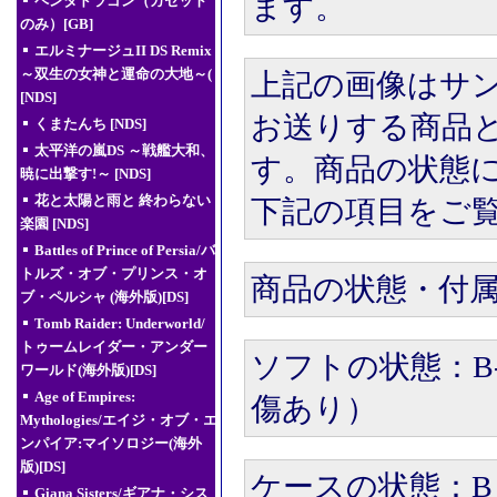
ます。
ペンタドラゴン（カセット
のみ）[GB]
エルミナージュII DS Remix
～双生の女神と運命の大地～(
上記の画像はサ
[NDS]
お送りする商品
くまたんち [NDS]
太平洋の嵐DS ～戦艦大和、
す。商品の状態
暁に出撃す!～ [NDS]
花と太陽と雨と 終わらない
下記の項目をご
楽園 [NDS]
Battles of Prince of Persia/バ
トルズ・オブ・プリンス・オ
商品の状態・付
ブ・ペルシャ (海外版)[DS]
Tomb Raider: Underworld/
トゥームレイダー・アンダー
ソフトの状態：B
ワールド(海外版)[DS]
Age of Empires:
傷あり）
Mythologies/エイジ・オブ・エ
ンパイア:マイソロジー(海外
版)[DS]
ケースの状態：B
Giana Sisters/ギアナ・シス