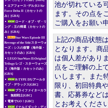
ンス（カセットのみ）[GBA]
池が切れている
エアフォース･デルタ2/Air
Force Delta II（カセットの
ます。その点を
み）[GBA]
ご購入をお願い
ロード・オブ・ザ・リ
ング：王の帰還（カセットの
み）[GBA]
Star Wars Episode III
上記の商品状態
Revenge of the Sith/スターウォ
となります。商
ーズ：シスの復讐（海外版・
カセットのみ）[GBA]
は個人差があり
LEGO StarWars II:Original
Trilogy/レゴ・スターウォーズ
点をご理解の上
２（海外版：カセットのみ）
[GBA]
いします。また
R-TYPE DX/アールタ
限り、初回特典
イプ・デラックス[GBC]
ブライファイターカラ
書、応募券など
ー 無頼戦士[GBC]
電車でGO！[GBC]
とお考えくださ
ドナルドダック：ディ