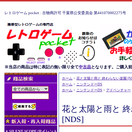
レトロゲーム pocket : 古物商許可 千葉県公安委員会 第441070002275号
※当店の商品は特に表記の無い限り全て
中古品
となります。ご購入
ホーム
>
花と太陽と雨と 終わらない楽園 [ND
ホーム
>
ニンテンドーDS
ホーム
>
ニンテンドーDS
>
アドベンチャー
花と太陽と雨と 
[NDS]
SILENT SCOPE/サイレント