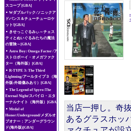
スコープ [GBA]
Wダブルパック:ソニックア
ドバンス＆チューチューロケ
ット![GBA]
きせっこぐるみぃ～チェス
ティとぬいぐるみたちの魔法
の冒険～[GBA]
Astro Boy: Omega Factor /ア
ストロボーイ・オメガファク
ター（海外版）[GBA]
R-TYPE 3: The Third
Lightning/アールタイプ３（海
外版:外箱傷みあり）[GBA]
The Legend of Spyro:The
Eternal Night/スパイロ・エタ
ーナルナイト（海外版）[GBA]
当店一押し。奇
Medal of
Honor:Underground/メダルオ
あるグラスホッ
ブオナー：アンダーグラウン
ド(海外版)[GBA]
ァクチュアが設