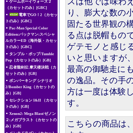
スは他では味わ
ゲームボーイウォーズ２
（カセットのみ）[GBC]
り、膨大な数の
電車でGO！2（カセッ
トのみ）[GBC]
固たる世界観の
Pac-Man Special Color
る点は脱帽もの
Edition:パックマン:スペシャ
ルカラーED（海外版・カセッ
ゲテモノと感じ
トのみ）[GBC]
タンブル・ポップ/Tumble
いと思いますが
Pop（カセットのみ）[GB]
最高の御馳走に
忍者龍剣伝 摩天楼決戦（カ
セットのみ）[GB]
の逸品。その手
ボンバーキング シナリオ
2/Bomber King（カセットの
方は一度は体験
み）[GB]
セレクション I&II （カセッ
す。
トのみ）[GB]
Xenon2: Mega Blast/ゼノン
２:メガブラスト（カセットの
こちらの商品は
み）[GB]