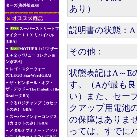
ターズ(海外版)[DS]
あり）
説明書の状態：A
スーパーストリートフ
ァイターＩＩＸ リバイバル
[GBA]
MOTHER 1+2/マザー
その他：
１＋２ (バリューセレクショ
ン)[GBA]
レゴ・スターウォー
状態表記はA～E
ズ/LEGO:StarWars[GBA]
す。（Aが最も良
ザ・ピンボール・オブ・
ザ・デッド～The Pinball of the
い）また、セー
Dead～[GBA]
ぐるロジチャンプ（カセッ
クアップ用電池
トのみ）[GBA]
スーパードンキーコング３
の保障はありま
（カセットのみ）[GBA]
っては、すでに
メダルオブオナー・アドバ